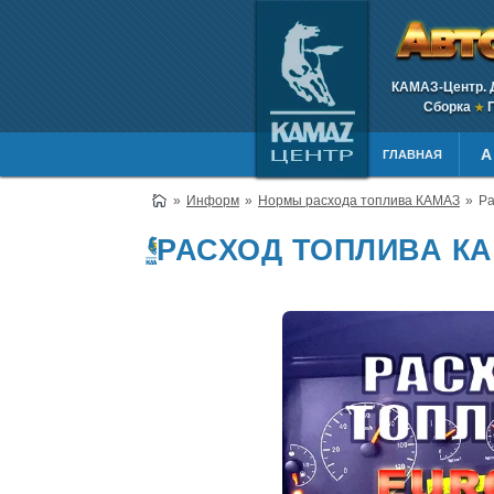
КАМАЗ-Центр. 
Сборка
П
★
А
ГЛАВНАЯ
Информ
Нормы расхода топлива КАМАЗ
Ра
РАСХОД ТОПЛИВА КА