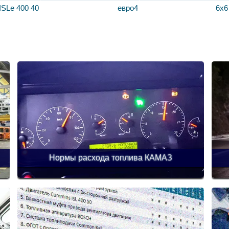
ISLe 400 40
евро4
6х6
Нормы расхода топлива КАМАЗ