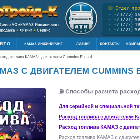
Отдел пр
☎
•
+7 (775) 3
•
+7 (701) 9
•
+7 (777) 1
Дилер АО «КАМАЗ-Инжиниринг»
•
+7 (701) 9
родажа
Лизинг
Сервис
★
★
ВТО
КАМАЗ-ИНЖИНИРИНГ
ЛИЗИНГ
КОНТАКТЫ
КОМПА
сход топлива КАМАЗ с двигателем Cummins Евро-4
МАЗ С ДВИГАТЕЛЕМ CUMMINS 
⛽ Способы расчета расход
Для серийной и специальной т
Расход топлива с двигателем Ка
Расход топлива КАМАЗ с двига
Расход топлива КАМАЗ с двигате