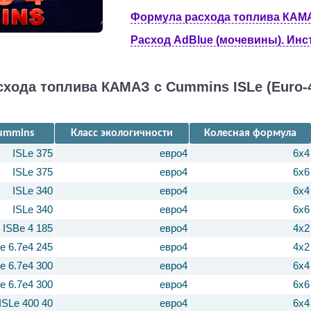
Формула расхода топлива КАМА
Расход AdBlue (мочевины). Ин
хода топлива КАМАЗ с Cummins ISLe (Euro-4
ummins
Класс экологичности
Колесная формула
ISLe 375
евро4
6х4
ISLe 375
евро4
6х6
ISLe 340
евро4
6х4
ISLe 340
евро4
6х6
ISBe 4 185
евро4
4х2
e 6.7e4 245
евро4
4х2
e 6.7e4 300
евро4
6х4
e 6.7e4 300
евро4
6х6
ISLe 400 40
евро4
6х4