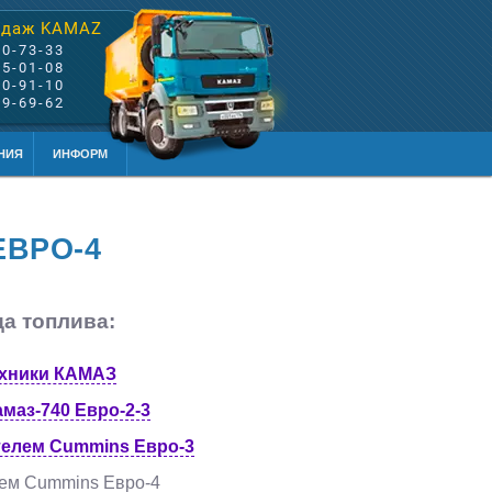
одаж KAMAZ
60-73-33
85-01-08
80-91-10
99-69-62
НИЯ
ИНФОРМ
ЕВРО-4
а топлива:
ехники КАМАЗ
маз-740 Евро-2-3
телем Cummins Евро-3
лем Cummins Евро-4