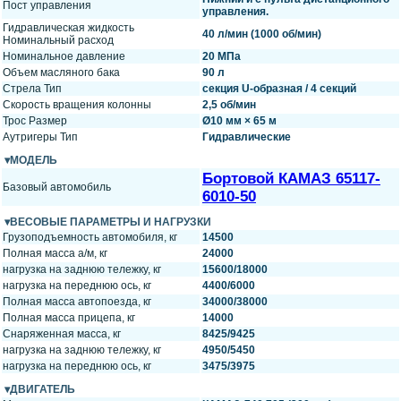
Пост управления
управления.
Гидравлическая жидкость
40 л/мин (1000 об/мин)
Номинальный расход
Номинальное давление
20 МПа
Объем масляного бака
90 л
Стрела Тип
секция U-образная / 4 секций
Скорость вращения колонны
2,5 об/мин
Трос Размер
Ø10 мм × 65 м
Аутригеры Тип
Гидравлические
МОДЕЛЬ
Бортовой КАМАЗ 65117-
Базовый автомобиль
6010-50
ВЕСОВЫЕ ПАРАМЕТРЫ И НАГРУЗКИ
Грузоподъемность автомобиля, кг
14500
Полная масса а/м, кг
24000
нагрузка на заднюю тележку, кг
15600/18000
нагрузка на переднюю ось, кг
4400/6000
Полная масса автопоезда, кг
34000/38000
Полная масса прицепа, кг
14000
Снаряженная масса, кг
8425/9425
нагрузка на заднюю тележку, кг
4950/5450
нагрузка на переднюю ось, кг
3475/3975
ДВИГАТЕЛЬ