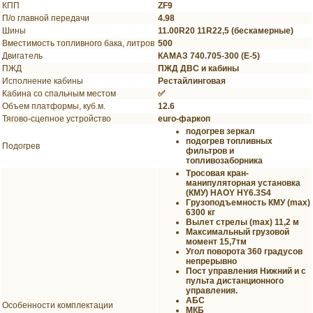
КПП
ZF9
П/о главной передачи
4.98
Шины
11.00R20 11R22,5 (бескамерные)
Вместимость топливного бака, литров
500
Двигатель
КАМАЗ 740.705-300 (Е-5)
ПЖД
ПЖД ДВС и кабины
Исполнение кабины
Рестайлинговая
Кабина со спальным местом
✅
Объем платформы, куб.м.
12.6
Тягово-сцепное устройство
euro-фаркоп
подогрев зеркал
подогрев топливных
Подогрев
фильтров и
топливозаборника
Tроcoвая кран-
манипуляторная установка
(КМУ) HAOY HY6.3S4
Грузоподъемность КМУ (max)
6300 кг
Вылет стрелы (max) 11,2 м
Максимaльный грузовой
момeнт 15,7тм
Угол поворота 360 градусов
непрерывно
Пост управления Нижний и с
пульта дистанционного
управления.
АБС
Особенности комплектации
МКБ