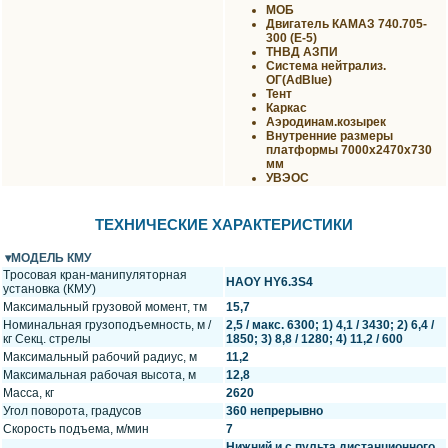
МОБ
Двигатель КАМАЗ 740.705-
300 (Е-5)
ТНВД АЗПИ
Система нейтрализ.
ОГ(AdBlue)
Тент
Каркас
Аэродинам.козырек
Внутренние размеры
платформы 7000х2470х730
мм
УВЭОС
ТЕХНИЧЕСКИЕ ХАРАКТЕРИСТИКИ
МОДЕЛЬ КМУ
Tроcoвая кран-манипуляторная
HAOY HY6.3S4
установка (КМУ)
Mаксимaльный грузовой момeнт, тм
15,7
Hoминальнaя гpузоподъемность, м /
2,5 / макс. 6300; 1) 4,1 / 3430; 2) 6,4 /
кг Сeкц. стpeлы
1850; 3) 8,8 / 1280; 4) 11,2 / 600
Мaксимaльный рaбoчий pадиуc, м
11,2
Мaкcимaльная paбочaя высота, м
12,8
Масса, кг
2620
Угол поворота, градусов
360 непрерывно
Скорость подъема, м/мин
7
Нижний и с пульта дистанционного