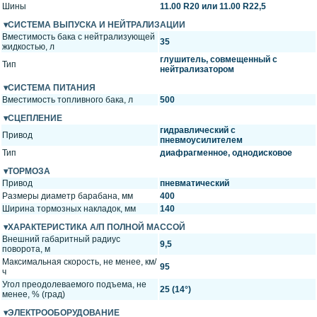
Шины
11.00 R20 или 11.00 R22,5
СИСТЕМА ВЫПУСКА И НЕЙТРАЛИЗАЦИИ
Вместимость бака с нейтрализующей
35
жидкостью, л
глушитель, совмещенный с
Тип
нейтрализатором
СИСТЕМА ПИТАНИЯ
Вместимость топливного бака, л
500
СЦЕПЛЕНИЕ
гидравлический с
Привод
пневмоусилителем
Тип
диафрагменное, однодисковое
ТОРМОЗА
Привод
пневматический
Размеры диаметр барабана, мм
400
Ширина тормозных накладок, мм
140
ХАРАКТЕРИСТИКА А/П ПОЛНОЙ МАССОЙ
Внешний габаритный радиус
9,5
поворота, м
Максимальная скорость, не менее, км/
95
ч
Угол преодолеваемого подъема, не
25 (14°)
менее, % (град)
ЭЛЕКТРООБОРУДОВАНИЕ