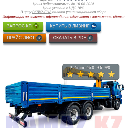
Цены действительны до 10-08-2026.
Цена указана c НДС 16%.
В цену
ВКЛЮЧЕНА
оплата утилизационного сбора.
Информация не является офертой и не обязывает к заключению сделки.
ЗАПРОС КП
КУПИТЬ В ЛИЗИНГ
ПРАЙС-ЛИСТ
СКАЧАТЬ В PDF
Рейтинг: ⭐
5.0
🧍
5
💬
0