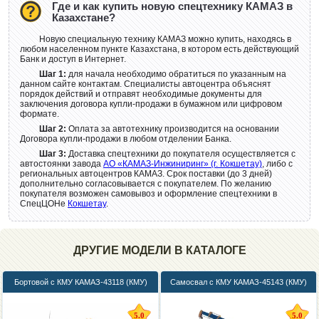
Где и как купить новую спецтехнику КАМАЗ в
Казахстане?
Новую специальную технику КАМАЗ можно купить, находясь в
любом населенном пункте Казахстана, в котором есть действующий
Банк и доступ в Интернет.
Шаг 1:
для начала необходимо обратиться по указанным на
данном сайте контактам. Специалисты автоцентра объяснят
порядок действий и отправят необходимые документы для
заключения договора купли-продажи в бумажном или цифровом
формате.
Шаг 2:
Оплата за автотехнику производится на основании
Договора купли-продажи в любом отделении Банка.
Шаг 3:
Доставка спецтехники до покупателя осуществляется с
автостоянки завода
АО «КАМАЗ-Инжиниринг» (г. Кокшетау)
, либо с
региональных автоцентров КАМАЗ. Срок поставки (до 3 дней)
дополнительно согласовывается с покупателем. По желанию
покупателя возможен самовывоз и оформление спецтехники в
СпецЦОНе
Кокшетау
.
ДРУГИЕ МОДЕЛИ В КАТАЛОГЕ
Бортовой с КМУ КАМАЗ-43118 (КМУ)
Самосвал с КМУ КАМАЗ-45143 (КМУ)
5.0
5.0