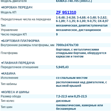
Модель двигателя
КАМАЗ-740.705 (300л.с.)
КОРОБКА ПЕРЕДАЧ
ZF 9S1310
Модель КП
1-9,48; 2-6,58; 3-4,68; 4-3,48; 5-2,62;
Передаточные числа на передачах
6-1,89; 7-1,35; 8-1,00; 9-0,75; ЗХ-8,97
Тип
механическая, девятиступенчатая
Управление
механическое, дистанционное
Число передач КП
9
БОРТОВАЯ ПЛАТФОРМА
Внутренние размеры платформы, мм
7000x2470x730
бортовая, с металлическими
Платформа
откидными бортами, оборудуется
каркасом и тентом
ГЛАВНАЯ ПЕРЕДАЧА
Передаточное отношение
5,94/5,43
КАБИНА
Исполнение
со спальным местом
расположенная над двигателем, с
Тип кабины
высокой крышей
КОЛЕСА И ШИНЫ
Размер обода
7,5-22,5 или 8,25-22,5
Тип колес
дисковые
пневматические, камерные или
Тип шин
бескамерные