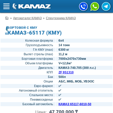
Автокаталог КАМАЗ
Спецтехника КАМАЗ
БОРТОВОЙ С КМУ
КАМАЗ-65117 (КМУ)
Колесная формула
6х4
Грузоподъемность
14 тонн
Г/п КМУ (max)
6300 кг
Вылет стрелы (max)
11,2 м
Бортовая платформа
7000x2470x730мм
Объем платформы
V=12,6м³
Двигатель
КАМАЗ-740.705 (300 л.с.)
КПП
ZF 9S1310
Бак
500л
Опции
АБС, МКБ, МОБ, УВЭОС
Евро-фаркоп
✅
Автономный отопитель
✅
Спальное место
✅
Пневмосиденье
✅
Базовый автомобиль
КАМАЗ 65117-6010-50
47 700 000 ₸
Цена: