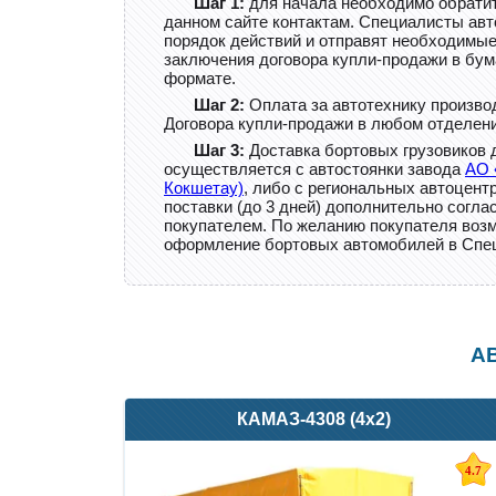
Шаг 1:
для начала необходимо обратит
данном сайте контактам. Специалисты авт
порядок действий и отправят необходимы
заключения договора купли-продажи в бу
формате.
Шаг 2:
Оплата за автотехнику произво
Договора купли-продажи в любом отделени
Шаг 3:
Доставка бортовых грузовиков 
осуществляется с автостоянки завода
АО 
Кокшетау)
, либо с региональных автоцен
поставки (до 3 дней) дополнительно согла
покупателем. По желанию покупателя воз
оформление бортовых автомобилей в С
А
КАМАЗ-4308 (4х2)
4.7