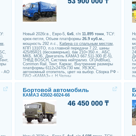
53 900 000 ₸
СУ:
Новый 2026г.в., Евро-5,
6х6
, г/п
11.895 тонн
, ТСУ:
Но
крюк-петля, Объем платформы
26.9 куб.м.
,
e
ом
,
мощность 292 л.с.,
Кабина со спальным местом
,
м
КПП 1310TO, п.о.главной передачи 7.22, шины
К
АБС,
425/85R21 (бескамерные), бак 210+350 л., АБС,
24
),
МКБ, МОБ, Двигатель КАМАЗ 667.511-300 (Е-5),
Д
Тент,
ТНВД BOSCH, Система нейтрализ. ОГ(AdBlue),
С
еры
Common Rail, Тент, Каркас, Внутренние размеры
п
платформы 6112х2470х730 мм, УВЭОС,
п
 - АО
автономный отопитель, цвет на выбор. Сборка РФ -
з
ПАО «КАМАЗ» г. Н.Челны
в
Бортовой автомобиль
Б
КАМАЗ 43502-6024-66
К
46 450 000 ₸