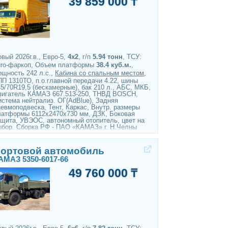
39 859 000 ₸
вый 2026г.в., Евро-5,
4х2
, г/п
5.94 тонн
, ТСУ:
uro-фаркоп, Объем платформы
38.4 куб.м.
,
ощность 242 л.с.,
Кабина со спальным местом
,
ПП 1310ТО, п.о.главной передачи 4.22, шины
5/70R19,5 (бескамерные), бак 210 л., АБС, МКБ,
вигатель КАМАЗ 667.513-250, ТНВД BOSCH,
истема нейтрализ. ОГ(AdBlue), Задняя
невмоподвеска, Тент, Каркас, Внутр. размеры
латформы 6112х2470х730 мм, ДЗК, Боковая
ащита, УВЭОС, автономный отопитель, цвет на
ыбор. Сборка РФ - ПАО «КАМАЗ» г. Н.Челны
ортовой автомобиль
АМАЗ 5350-6017-66
49 760 000 ₸