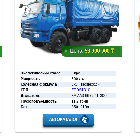
Цена:
53 900 000 ₸
Экологический класс
Евро-5
Мощность
300 л.с.
Колесная формула
6х6 «вездеход»
КПП
ZF 9S1310
Двигатель
КАМАЗ 667.511-300
Грузоподъемность
11,9 тонн
Бак
350+210л.
АВТОКАТАЛОГ