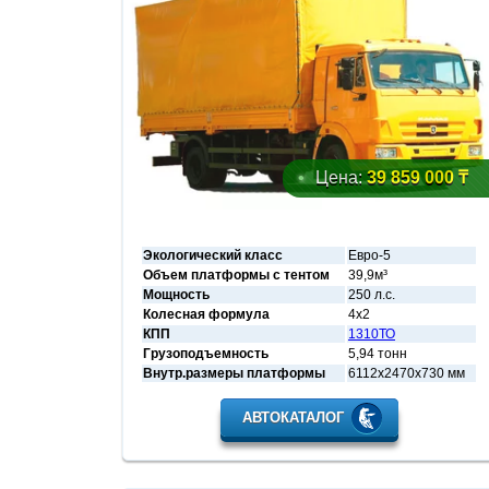
Цена:
39 859 000 ₸
Экологический класс
Евро-5
Объем платформы с тентом
39,9м³
Мощность
250 л.с.
Колесная формула
4х2
КПП
1310ТО
Грузоподъемность
5,94 тонн
Внутр.размеры платформы
6112х2470х730 мм
АВТОКАТАЛОГ