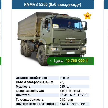
КАМАЗ-5350 (6х6 «вездеход»)
4.9
Цена:
49 760 000 ₸
Экологический класс
Евро-5
Объем платформы, куб.м.
23,9
Мощность
285 л.с.
Колесная формула
6х6 «вездеход»
Двигатель
КАМАЗ 667.512-285
Грузоподъемность
7,82 тонн
Внутр.размеры платформы
5432х2470х730мм