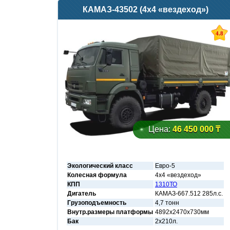
КАМАЗ-43502 (4х4 «вездеход»)
4.8
Цена:
46 450 000 ₸
Экологический класс
Евро-5
Колесная формула
4х4 «вездеход»
КПП
1310ТО
Дигатель
КАМАЗ-667.512 285л.с.
Грузоподъемность
4,7 тонн
Внутр.размеры платформы
4892х2470х730мм
Бак
2x210л.