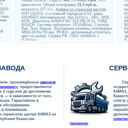
ъем
Новый 2026г.в., Евро-5,
4х4
, г/п
4.695 тонн
, ТСУ:
Но
ПП
крюк-петля, Объем платформы
21.5 куб.м.
,
к
00R20
мощность 277 л.с.,
Кабина со спальным местом
,
м
АБС,
КПП 1310TO, п.о.главной передачи 6.53, шины
К
стема
425/85R21 (бескамерные), бак 2х210 л., АБС, МКБ,
42
нние
МОБ, Двигатель КАМАЗ 667.512-285 (Е-5), ТНВД
М
BOSCH, Система нейтрализ. ОГ(AdBlue), Common
B
Rail, Тент, Каркас, Внутренние размеры платформы
R
ый
4892х2470х730 мм, УВЭОС, автономный отопитель,
5
цвет на выбор. Сборка РФ - ПАО «КАМАЗ» г.
ц
Н.Челны
Н
ЗАВОДА
СЕРВ
били, произведённые
заводом
Се
иниринг»
, предоставляется
осущес
м 2 года или до достижения
КАМАЗ,
км — в зависимости от того,
Казахс
аньше. Гарантийное и
спектр 
е обслуживание
диагнос
я в ближайшем
переобо
м сервисном центре КАМАЗ на
дополн
публики Казахстан.
спецте
прицепов
.