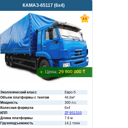
КАМАЗ-65117 (6х4)
4.9
Цена:
29 900 000 ₸
Экологический класс
Евро-5
Объем платформы с тентом
46,6м³
Мощность
300 л.с.
Колесная формула
6х4
КПП
ZF 9S1310
Длина платформы
7.8 м
Грузоподъемность
14,1 тонн