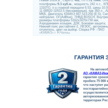
Новый 2026г.в., Евро-5,
4х2
, г/п
7.72 тонн
, Об
платформы
9.3 куб.м.
, мощность 242 л.с., К
1310TO, п.о.главной передачи 6.53, шины 10.
11.00R20 11R22,5 (бескамерные), бак 350 л., 
МКБ, Двигатель КАМАЗ 667.513-250 (Е-5), Си
нейтрализ. ОГ(AdBlue), ТНВД BOSCH, Внутре
размеры платформы 5162х2470х730 мм,
Аэродинамич.козырек, ДЗК, Боковая защита,
Нижний пояс рестайлинг-2, УВЭОС, автономн
отопитель, цвет на выбор. Сборка РФ - ПАО
«КАМАЗ» г. Н.Челны
ГАРАНТИЯ 
На автомо
АО «КАМАЗ-Инж
гарантия сроко
пробега 75 000 
что наступит р
постгарантийно
осуществляетс
авторизованно
территории Рес