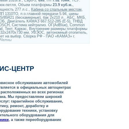
вый 2026г.в., Евро-5,
6х6
, г/п
7.82 тонн
, ТСУ:
рюк-петля, Объем платформы
23.9 куб.м.
,
ощность 277 л.с.,
Кабина со спальным местом
,
ПП 1310TO, п.о.главной передачи 5.94, шины
5/85R21 (бескамерные), бак 2х210 л., АБС, МКБ,
ОБ, Двигатель КАМАЗ 667.512-285 (Е-5), ТНВД
OSCH, Система нейтрализ. ОГ(AdBlue), Common
ail, Тент, Каркас, Внутренние размеры платформы
432х2470х730 мм, УВЭОС, автономный отопитель,
вет на выбор. Сборка РФ - ПАО «КАМАЗ» г.
.Челны
ИС-ЦЕНТР
рвисное обслуживание автомобилей
твляется в официальных автоцентрах
 расположенных во всех регионах
тана. Мы предоставляем широкий
услуг: гарантийное обслуживание,
тику, ремонт, доработку и
рудование техники, установку
ительного оборудования для
хники
, а также переоборудование