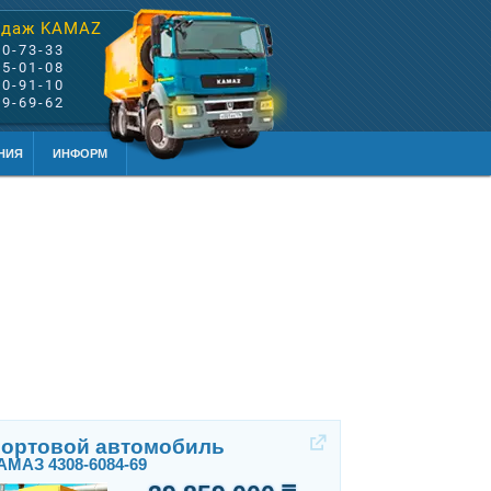
одаж KAMAZ
60-73-33
85-01-08
80-91-10
99-69-62
НИЯ
ИНФОРМ
ортовой автомобиль
АМАЗ 4308-6084-69