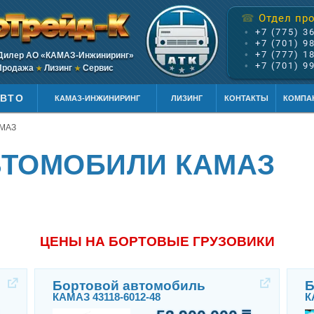
Отдел пр
☎
•
+7 (775) 3
•
+7 (701) 9
•
+7 (777) 1
Дилер АО «КАМАЗ-Инжиниринг»
•
+7 (701) 9
родажа
Лизинг
Сервис
★
★
ВТО
КАМАЗ-ИНЖИНИРИНГ
ЛИЗИНГ
КОНТАКТЫ
КОМПА
АМАЗ
ВТОМОБИЛИ КАМАЗ
ЦЕНЫ НА БОРТОВЫЕ ГРУЗОВИКИ
Бортовой автомобиль
Б
КАМАЗ 43118-6012-48
К