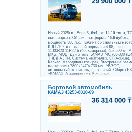
29 900 000 ₸
Новый 2025г.в., Евро-5,
6х4
, г/п
14.10 тонн
, Т
euro-фаркоп, Объем платформы
46.6 куб.м.
,
мощность 300 л.с.,
Кабина со спальным мест
КПП ZF9, п.о.главной передачи 4.98, шины
11.00R20 11R22,5 (бескамерные), бак 500 л., 
МКБ, МОБ, Двигатель КАМАЗ 740.705-300 (Е-5
ТНВД АЗПИ, Система нейтрализ. ОГ(AdBlue), 
Каркас, Аэродинам.козырек, Внутренние разм
платформы 7800х2470х730 мм, УВЭОС,
автономный отопитель, цвет синий. Сборка РК
«КАМАЗ-Инжиниринг» г. Кокшетау
Бортовой автомобиль
КАМАЗ 43253-8010-69
36 314 000 ₸