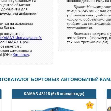
ься по указанным на
освобождены от НДС на 
оцентра объяснят
Приказ Министерства
е документы для
номер № 245 от 20 мая 20
мажном или цифровом
уполномоченных представ
налога на добавленную с
дится на основании
средств или сельскохозяй
и Банка.
производителя.
до покупателя
Возможна продажа с 
«КАМАЗ-Инжиниринг» (г.
потребность (например, 
тров КАМАЗ. Срок
техники третьим лицам).
совывается с
можен самовывоз и
пецЦОНе
Кокшетау
.
ВТОКАТАЛОГ БОРТОВЫХ АВТОМОБИЛЕЙ КАМ
КАМАЗ-43118 (6х6 «вездеход»)
4.9