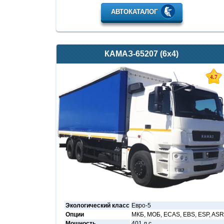
АВТОКАТАЛОГ
КАМАЗ-65207 (6х4)
4.7
Экологический класс
Евро-5
Опции
МКБ, МОБ, ECAS, EBS, ESP, ASR
Мощность
401 л.с.