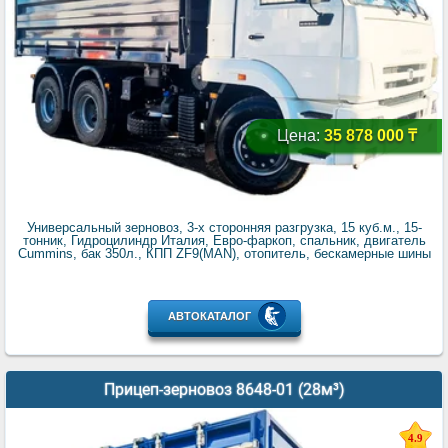
Цена:
35 878 000 ₸
Универсальный зерновоз, 3-х сторонняя разгрузка, 15 куб.м., 15-
тонник, Гидроцилиндр Италия, Евро-фаркоп, спальник, двигатель
Cummins, бак 350л., КПП ZF9(MAN), отопитель, бескамерные шины
АВТОКАТАЛОГ
Прицеп-зерновоз 8648-01 (28м³)
4.9