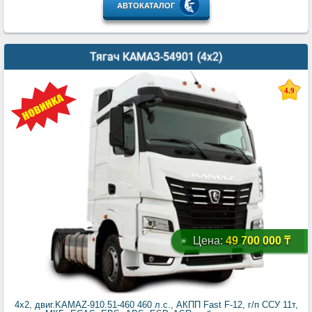
АВТОКАТАЛОГ
Тягач КАМАЗ-54901 (4x2)
4.9
Цена:
49 700 000 ₸
4х2, двиг.KAMAZ-910.51-460 460 л.с., АКПП Fast F-12, г/п ССУ 11т,