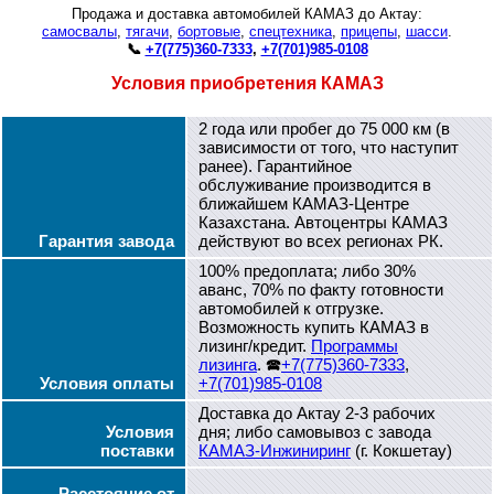
Продажа и доставка автомобилей КАМАЗ до Актау:
самосвалы
,
тягачи
,
бортовые
,
спецтехника
,
прицепы
,
шасси
.
📞
+7(775)360-7333
,
+7(701)985-0108
Условия приобретения КАМАЗ
2 года или пробег до 75 000 км (в
зависимости от того, что наступит
ранее). Гарантийное
обслуживание производится в
ближайшем КАМАЗ-Центре
Казахстана. Автоцентры КАМАЗ
Гарантия завода
действуют во всех регионах РК.
100% предоплата; либо 30%
аванс, 70% по факту готовности
автомобилей к отгрузке.
Возможность купить КАМАЗ в
лизинг/кредит.
Программы
лизинга
. 🕿
+7(775)360-7333
,
Условия оплаты
+7(701)985-0108
Доставка до Актау 2-3 рабочих
Условия
дня; либо самовывоз с завода
поставки
КАМАЗ-Инжиниринг
(г. Кокшетау)