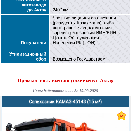
Расстояние от
автозавода
до Актау
2407 км
Частные лица или организации
(резиденты Казахстана), либо
иностранные лица/компании с
зарегистрированным ИИН/БИН в
Центре Обслуживания
Покупатели
Населения РК (ЦОН)
Утилизационный
сбор
Возмещено Государством
Прямые поставки спецтехники в г. Актау
Цены действительны до 10-08-2026
Сельхозник КАМАЗ-45143 (15 м³)
4.9