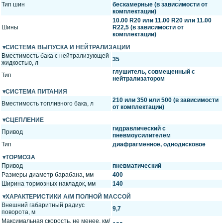
Тип шин
бескамерные (в зависимости от
комплектации)
10.00 R20 или 11.00 R20 или 11.00
Шины
R22,5 (в зависимости от
комплектации)
СИСТЕМА ВЫПУСКА И НЕЙТРАЛИЗАЦИИ
Вместимость бака с нейтрализующей
35
жидкостью, л
глушитель, совмещенный с
Тип
нейтрализатором
СИСТЕМА ПИТАНИЯ
210 или 350 или 500 (в зависимости
Вместимость топливного бака, л
от комплектации)
СЦЕПЛЕНИЕ
гидравлический с
Привод
пневмоусилителем
Тип
диафрагменное, однодисковое
ТОРМОЗА
Привод
пневматический
Размеры диаметр барабана, мм
400
Ширина тормозных накладок, мм
140
ХАРАКТЕРИСТИКИ А/М ПОЛНОЙ МАССОЙ
Внешний габаритный радиус
9,7
поворота, м
Максимальная скорость, не менее, км/