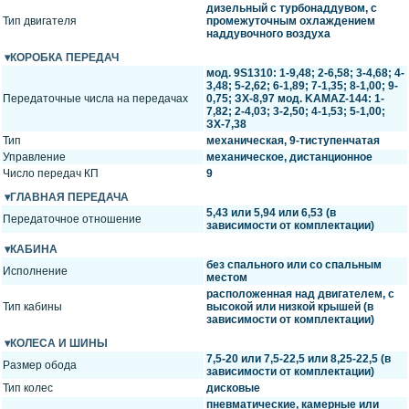
дизельный с турбонаддувом, с
Тип двигателя
промежуточным охлаждением
наддувочного воздуха
КОРОБКА ПЕРЕДАЧ
мод. 9S1310: 1-9,48; 2-6,58; 3-4,68; 4-
3,48; 5-2,62; 6-1,89; 7-1,35; 8-1,00; 9-
Передаточные числа на передачах
0,75; ЗХ-8,97 мод. KАМАZ-144: 1-
7,82; 2-4,03; 3-2,50; 4-1,53; 5-1,00;
ЗХ-7,38
Тип
механическая, 9-тиступенчатая
Управление
механическое, дистанционное
Число передач КП
9
ГЛАВНАЯ ПЕРЕДАЧА
5,43 или 5,94 или 6,53 (в
Передаточное отношение
зависимости от комплектации)
КАБИНА
без спального или со спальным
Исполнение
местом
расположенная над двигателем, с
Тип кабины
высокой или низкой крышей (в
зависимости от комплектации)
КОЛЕСА И ШИНЫ
7,5-20 или 7,5-22,5 или 8,25-22,5 (в
Размер обода
зависимости от комплектации)
Тип колес
дисковые
пневматические, камерные или