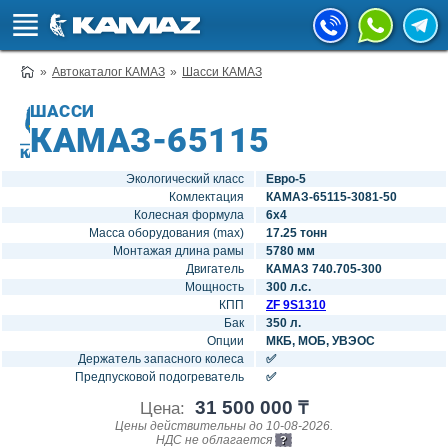
Автокаталог КАМАЗ
Шасси КАМАЗ
ШАССИ
КАМАЗ-65115
Экологический класс
Евро-5
Комлектация
КАМАЗ-65115-3081-50
Колесная формула
6х4
Масса оборудования (max)
17.25 тонн
Монтажая длина рамы
5780 мм
Двигатель
КАМАЗ 740.705-300
Мощность
300 л.с.
КПП
ZF 9S1310
Бак
350 л.
Опции
МКБ, МОБ, УВЭОС
Держатель запасного колеса
✅
Предпусковой подогреватель
✅
31 500 000 ₸
Цена:
Цены действительны до 10-08-2026.
НДС не облагается
?