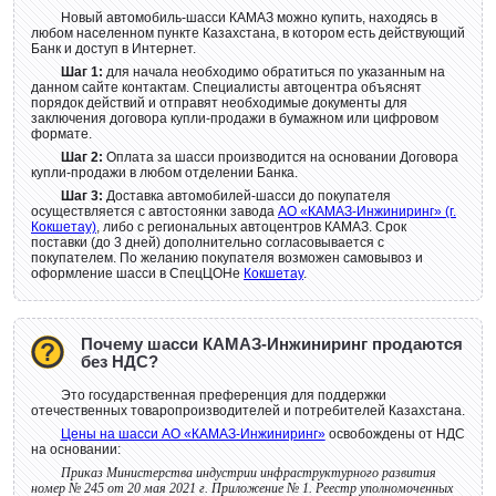
Новый автомобиль-шасси КАМАЗ можно купить, находясь в
любом населенном пункте Казахстана, в котором есть действующий
Банк и доступ в Интернет.
Шаг 1:
для начала необходимо обратиться по указанным на
данном сайте контактам. Специалисты автоцентра объяснят
порядок действий и отправят необходимые документы для
заключения договора купли-продажи в бумажном или цифровом
формате.
Шаг 2:
Оплата за шасси производится на основании Договора
купли-продажи в любом отделении Банка.
Шаг 3:
Доставка автомобилей-шасси до покупателя
осуществляется с автостоянки завода
АО «КАМАЗ-Инжиниринг» (г.
Кокшетау)
, либо с региональных автоцентров КАМАЗ. Срок
поставки (до 3 дней) дополнительно согласовывается с
покупателем. По желанию покупателя возможен самовывоз и
оформление шасси в СпецЦОНе
Кокшетау
.
Почему шасси КАМАЗ-Инжиниринг продаются
без НДС?
Это государственная преференция для поддержки
отечественных товаропроизводителей и потребителей Казахстана.
Цены на шасси АО «КАМАЗ-Инжиниринг»
освобождены от НДС
на основании:
Приказ Министерства индустрии инфраструктурного развития
номер № 245 от 20 мая 2021 г. Приложение № 1. Реестр уполномоченных