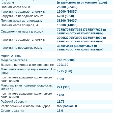
грузом, кг
(в зависимости от комплектации)
Полная масса а/м, кг
25200 (22400)
нагрузка на заднюю тележку, кг
19000 (16850)
нагрузка на переднюю ось, кг
6200 (5550)
Полная масса автопоезда, кг
38200 (36400)
Полная масса прицепа, кг
13000 (14000)
7275(7075)/*7375 (7175)/**7625 (в
Снаряженная масса шасси, кг
зависимости от комплектации)
3900(3700)/*3900 (3750)/**4000 (в
нагрузка на заднюю тележку, кг
зависимости от комплектации)
3375/*3475 (3425)/**3625 (в
нагрузка на переднюю ось, кг .
зависимости от комплектации)
ДВИГАТЕЛЬ
Модель двигателя
740.705-300
Диаметр цилиндра и ход поршня, мм
120/130
Макс. полезный крутящий момент, Нм
1275 (128)
(кгсм)
при частоте вращения коленчатого
1300
вала, об/мин
Максимальная полезная мощность,
221 (300)
кВт (л.с.)
при частоте вращения коленчатого
1900
вала, об/мин
Рабочий объем, л
11,76
Расположение и число цилиндров
V-образное, 8
Степень сжатия
18,0