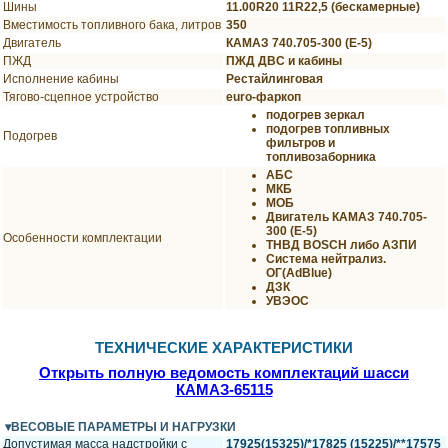
Шины
11.00R20 11R22,5 (бескамерные)
Вместимость топливного бака, литров
350
Двигатель
КАМАЗ 740.705-300 (Е-5)
ПЖД
ПЖД ДВС и кабины
Исполнение кабины
Рестайлинговая
Тягово-сцепное устройство
euro-фаркоп
подогрев зеркал
подогрев топливных
Подогрев
фильтров и
топливозаборника
АБС
МКБ
МОБ
Двигатель КАМАЗ 740.705-
300 (Е-5)
Особенности комплектации
ТНВД BOSCH либо АЗПИ
Система нейтрализ.
ОГ(AdBlue)
ДЗК
УВЭОС
ТЕХНИЧЕСКИЕ ХАРАКТЕРИСТИКИ
Открыть полную ведомость комплектаций шасси
КАМАЗ-65115
ВЕСОВЫЕ ПАРАМЕТРЫ И НАГРУЗКИ
Допустимая масса надстройки с
17925(15325)/*17825 (15225)/**17575