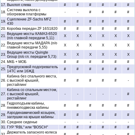
17.
Выхлоп слева
#
#
#
#
#
#
Система выхлопа с
18.
-
-
#
#
#
#
обогревом платформы
Сцепление ZF-Sachs MFZ
19.
#
#
#
#
#
#
430
20.
Коробка передач ZF 16S1820
#
#
#
#
#
#
Ведущие мосты КАМАЗ-6520
21.
X
X
X
X
X
X
(п/о главной передачи 5,11)
Ведущие мосты МАДАРА (п/о
22.
X
X
X
X
X
X
главной передачи 5,55)
Ведущие мосты Quingte
23.
X
X
X
X
X
X
Group (п/о гл. передачи 5,73)
24.
МКБ + МОБ
#
#
#
#
#
#
Предпусковой подогреватель
25.
#
#
#
#
#
#
14ТС или 16ЖД
Кабина без спального места,
26.
с высокой крышей,
#
#
#
#
#
-
рестайлинг
Кабина со спальным местом,
27.
с высокой крышей,
-
-
-
-
-
#
рестайлинг
Гидроподъем кабины,
28.
#
#
#
#
#
#
пневмоподвеска кабины
Аэродинамический козырек,
29.
#
#
#
#
#
#
заглушки на крыше кабины
30.
Среднее сиденье
-
-
-
-
-
-
31.
ГУР "RBL" или "BOSCH"
#
#
#
#
#
#
Держатель запасного колеса
32.
#
#
-
-
-
#