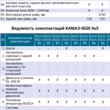
Боковая защита, задние крылья трехкомпонентные
48.
#
#
(металл+пластик)
49.
Колесная база 3600 + 1440 мм
#
#
50.
Монтажная длина рамы, мм
-
4780
51.
Задний свес рамы, мм
720
720
Ведомость комплектаций КАМАЗ-6520 №5
6520-
6520-
6520-
6520-
6520-
6520-
6520-
6520-
6
Основной состав
№
6014-
6020-
6022-
3020-
6021-
6024-
6025-
3021-
6
комплектации
В5
В5
В5
В5
В5
В5
В5
В5
1.
Шасси
-
-
-
#
-
-
-
#
Автомобиль-
2.
самосвал с задней
#
#
#
-
#
#
#
-
разгрузкой
Автомобиль-
самосвал с 3х-
3.
-
-
-
-
-
-
-
-
сторонней
разгрузкой
Двигатель Cummins
4.
#
#
#
#
#
#
#
#
ISL 400 50
Вязкостная муфта
привода
5.
#
#
#
#
#
#
#
#
вентилятора
двигателя
Топливная
6.
#
#
#
#
#
#
#
#
аппаратура BOSCH
Система