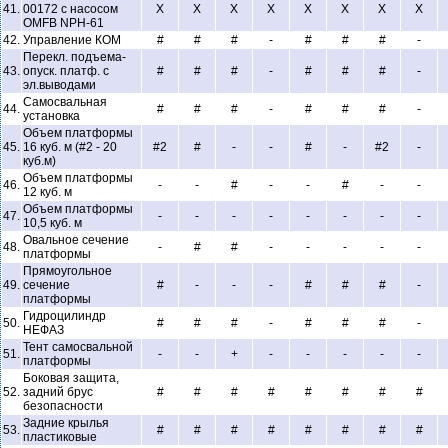
41.
00172 с насосом
X
X
X
X
X
X
X
X
OMFB NPH-61
42.
Управление КОМ
#
#
#
-
#
#
#
-
Перекл. подъема-
43.
опуск. платф. с
#
#
#
-
#
#
#
-
эл.выводами
Самосвальная
44.
#
#
#
-
#
#
#
-
установка
Объем платформы
45.
16 куб. м (#2 - 20
#2
#
-
-
#
-
#2
-
куб.м)
Объем платформы
46.
-
-
#
-
-
#
-
-
12 куб. м
Объем платформы
47.
-
-
-
-
-
-
-
-
10,5 куб. м
Овальное сечение
48.
-
#
#
-
-
-
-
-
платформы
Прямоугольное
49.
сечение
#
-
-
-
#
#
#
-
платформы
Гидроцилиндр
50.
#
#
#
-
#
#
#
-
НЕФАЗ
Тент самосвальной
51.
-
-
+
-
-
-
-
-
платформы
Боковая защита,
52.
задний брус
#
#
#
#
#
#
#
#
безопасности
Задние крылья
53.
#
#
#
#
#
#
#
#
пластиковые