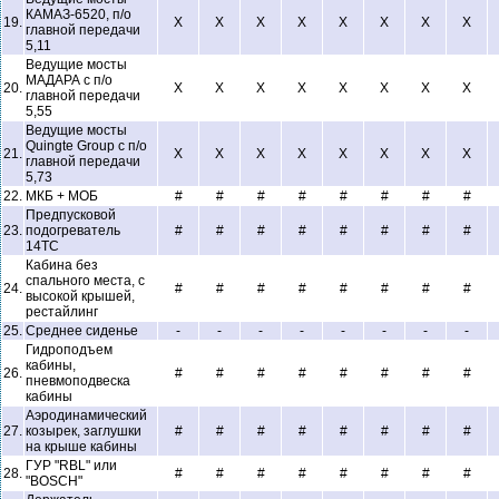
КАМАЗ-6520, п/о
19.
X
X
X
X
X
X
X
X
главной передачи
5,11
Ведущие мосты
МАДАРА с п/о
20.
X
X
X
X
X
X
X
X
главной передачи
5,55
Ведущие мосты
Quingte Group с п/о
21.
X
X
X
X
X
X
X
X
главной передачи
5,73
22.
МКБ + МОБ
#
#
#
#
#
#
#
#
Предпусковой
23.
подогреватель
#
#
#
#
#
#
#
#
14ТС
Кабина без
спального места, с
24.
#
#
#
#
#
#
#
#
высокой крышей,
рестайлинг
25.
Среднее сиденье
-
-
-
-
-
-
-
-
Гидроподъем
кабины,
26.
#
#
#
#
#
#
#
#
пневмоподвеска
кабины
Аэродинамический
27.
козырек, заглушки
#
#
#
#
#
#
#
#
на крыше кабины
ГУР "RBL" или
28.
#
#
#
#
#
#
#
#
"BOSCH"