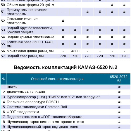
49.
Объем платформы 12 куб. м
-
-
-
#
-
-
50.
Объем платформы 20 куб. м
-
-
-
-
#
#
Прямоугольное сечение
51.
-
-
#
#
#
#
платформы
Овальное сечение
52.
#
-
-
-
-
-
платформы
Задний брус безопасности,
53.
#
#
#
#
#
#
боковая защита
54.
Задние крылья пластиковые
#
#
#
#
#
#
Колесная база 3600 + 1440
55.
#
#
#
#
#
#
мм
56.
Монтажная длина рамы, мм
-
4800
-
-
-
-
57.
Задний свес рамы, мм
720
720
720
720
720
720
Ведомость комплектаций КАМАЗ-6520 №2
6520-3072-
№
Основной состав комплектации
53
1.
Шасси
#
2.
Двигатель 740.735-400
#
3.
Турбокомпрессор (1 ед.) "BWTS" или "CZ" или "Kangyue"
#
4.
Топливная аппаратура BOSCH
#
5.
Система топлиподачи Common Rail
#
6.
ФГОТ с подогревом
#
7.
Подогрев топлива в ФГОТ, топливозаборнике
#
8.
Шумоизоляц. экран нижнего моторного отсека
#
9.
Шумоизоляционный экран над двигателем
#