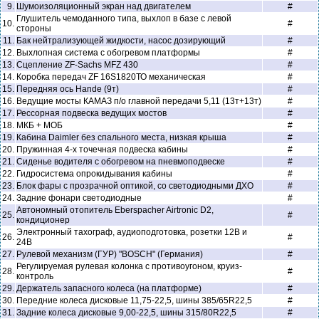
9.
Шумоизоляционный экран над двигателем
#
Глушитель чемоданного типа, выхлоп в базе с левой
10.
#
стороны
11.
Бак нейтрализующей жидкости, насос дозирующий
#
12.
Выхлопная система с обогревом платформы
#
13.
Сцепление ZF-Sachs MFZ 430
#
14.
Коробка передач ZF 16S1820ТО механическая
#
15.
Передняя ось Hande (9т)
#
16.
Ведущие мосты КАМАЗ п/о главной передачи 5,11 (13т+13т)
#
17.
Рессорная подвеска ведущих мостов
#
18.
МКБ + МОБ
#
19.
Кабина Daimler без спального места, низкая крыша
#
20.
Пружинная 4-х точечная подвеска кабины
#
21.
Сиденье водителя с обогревом на пневмоподвеске
#
22.
Гидросистема опрокидывания кабины
#
23.
Блок фары с прозрачной оптикой, со светодиодными ДХО
#
24.
Задние фонари светодиодные
#
Автономный отопитель Eberspacher Airtronic D2,
25.
#
кондиционер
Электронный тахограф, аудиоподготовка, розетки 12В и
26.
#
24В
27.
Рулевой механизм (ГУР) "BOSCH" (Германия)
#
Регулируемая рулевая колонка с противоугоном, круиз-
28.
#
контроль
29.
Держатель запасного колеса (на платформе)
#
30.
Передние колеса дисковые 11,75-22,5, шины 385/65R22,5
#
31.
Задние колеса дисковые 9,00-22,5, шины 315/80R22,5
#