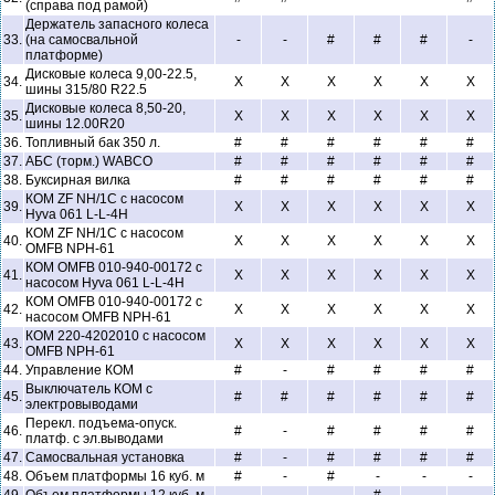
(справа под рамой)
Держатель запасного колеса
33.
(на самосвальной
-
-
#
#
#
-
платформе)
Дисковые колеса 9,00-22.5,
34.
X
X
X
X
X
X
шины 315/80 R22.5
Дисковые колеса 8,50-20,
35.
X
X
X
X
X
X
шины 12.00R20
36.
Топливный бак 350 л.
#
#
#
#
#
#
37.
АБС (торм.) WABCO
#
#
#
#
#
#
38.
Буксирная вилка
#
#
#
#
#
#
КОМ ZF NH/1C с насосом
39.
X
X
X
X
X
X
Hyva 061 L-L-4H
КОМ ZF NH/1C с насосом
40.
X
X
X
X
X
X
OMFB NPH-61
КОМ OMFB 010-940-00172 с
41.
X
X
X
X
X
X
насосом Hyva 061 L-L-4H
КОМ OMFB 010-940-00172 с
42.
X
X
X
X
X
X
насосом OMFB NPH-61
КОМ 220-4202010 с насосом
43.
X
X
X
X
X
X
OMFB NPH-61
44.
Управление КОМ
#
-
#
#
#
#
Выключатель КОМ с
45.
#
#
#
#
#
#
электровыводами
Перекл. подъема-опуск.
46.
#
-
#
#
#
#
платф. с эл.выводами
47.
Самосвальная установка
#
-
#
#
#
#
48.
Объем платформы 16 куб. м
#
-
#
-
-
-