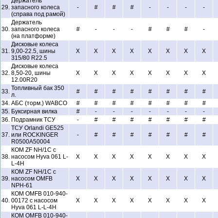
Держатель
29.
запасного колеса
-
#
#
#
-
-
-
-
(справа под рамой)
Держатель
30.
запасного колеса
#
-
-
-
#
#
#
-
(на платформе)
Дисковые колеса
31.
9,00-22.5, шины
X
X
X
X
X
X
X
X
315/80 R22.5
Дисковые колеса
32.
8,50-20, шины
X
X
X
X
X
X
X
X
12.00R20
Топливный бак 350
33.
#
#
#
#
#
#
#
#
л.
34.
АБС (торм.) WABCO
#
#
#
#
#
#
#
#
35.
Буксирная вилка
#
-
-
-
-
-
-
-
36.
Подрамник ТСУ
-
#
#
#
#
#
#
#
ТСУ Orlandi GE525
37.
или ROCKINGER
-
#
#
#
#
#
#
#
R0500A50004
КОМ ZF NH/1C с
38.
насосом Hyva 061 L-
X
X
X
X
X
X
X
X
L-4H
КОМ ZF NH/1C с
39.
насосом OMFB
X
X
X
X
X
X
X
X
NPH-61
КОМ OMFB 010-940-
40.
00172 с насосом
X
X
X
X
X
X
X
X
Hyva 061 L-L-4H
КОМ OMFB 010-940-