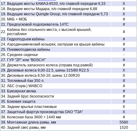
17.
Ведущие мосты КАМАЗ-6520, п/о главной передачи 6,33
Х
18.
Ведущие мосты Мадара, п/о главной передачи 6,88
Х
19.
Ведущие мосты Quingte Group, п/о главной передачи 5,73
Х
20.
МКБ + МОБ
#
21.
Предпусковой подогреватель 14ТС
#
Кабина без спального места, с высокой крышей,
22.
#
рестайлинг
23.
Гидроподъем кабины
#
24.
Аэродинамический козырек, заглушки на крыше кабины
#
25.
Пневмоподвеска кабины
#
26.
Среднее сиденье
-
27.
ГУР "ZF" или "BOSCH"
#
28.
Держатель запасного колеса (справа под рамой)
#
29.
Дисковые колеса 9,00-22.5, шины 315/80 R22.5
Х
30.
Дисковые колеса 8,50-20, шины 12.00R20
Х
31.
Топливный бак 350 л.
#
32.
АБС (торм.) WABCO
#
33.
Буксирная вилка
#
34.
Задний брус безопасности
#
35.
Боковая защита
#
36.
Задние крылья пластиковые
Х
37.
Защитный фартук производства ОАО "ТЗА"
Х
38.
Колесная база 3600 + 1440 мм
#
39.
Монтажная длина рамы, мм
5580
40.
Задний свес рамы, мм
1520