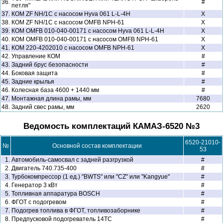
36.
#
петля"
37.
КОМ ZF NH/1C с насосом Hyva 061 L-L-4H
X
38.
КОМ ZF NH/1C с насосом OMFB NPH-61
X
39.
КОМ OMFB 010-040-00171 с насосом Hyva 061 L-L-4H
X
40.
КОМ OMFB 010-040-00171 с насосом OMFB NPH-61
X
41.
КОМ 220-4202010 с насосом OMFB NPH-61
X
42.
Управление КОМ
#
43.
Задний брус безопасности
#
44.
Боковая защита
#
45.
Задние крылья
#
46.
Колесная база 4600 + 1440 мм
#
47.
Монтажная длина рамы, мм
7680
48.
Задний свес рамы, мм
2620
Ведомость комплектаций КАМАЗ-6520 №3
6520-21010-
№
Основной состав комплектации
53
1.
Автомобиль-самосвал с задней разгрузкой
#
2.
Двигатель 740.735-400
#
3.
Турбокомпрессор (1 ед.) "BWTS" или "CZ" или "Kangyue"
#
4.
Генератор 3 кВт
#
5.
Топливная аппаратура BOSCH
#
6.
ФГОТ с подогревом
#
7.
Подогрев топлива в ФГОТ, топливозаборнике
#
8.
Предпусковой подогреватель 14ТС
#