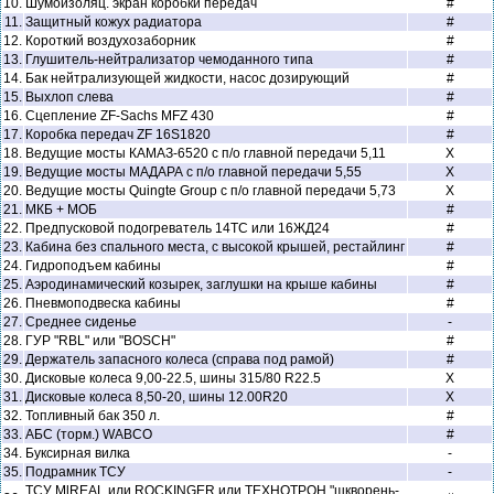
10.
Шумоизоляц. экран коробки передач
#
11.
Защитный кожух радиатора
#
12.
Короткий воздухозаборник
#
13.
Глушитель-нейтрализатор чемоданного типа
#
14.
Бак нейтрализующей жидкости, насос дозирующий
#
15.
Выхлоп слева
#
16.
Сцепление ZF-Sachs MFZ 430
#
17.
Коробка передач ZF 16S1820
#
18.
Ведущие мосты КАМАЗ-6520 с п/о главной передачи 5,11
X
19.
Ведущие мосты МАДАРА с п/о главной передачи 5,55
X
20.
Ведущие мосты Quingte Group с п/о главной передачи 5,73
X
21.
МКБ + МОБ
#
22.
Предпусковой подогреватель 14ТС или 16ЖД24
#
23.
Кабина без спального места, с высокой крышей, рестайлинг
#
24.
Гидроподъем кабины
#
25.
Аэродинамический козырек, заглушки на крыше кабины
#
26.
Пневмоподвеска кабины
#
27.
Среднее сиденье
-
28.
ГУР "RBL" или "BOSCH"
#
29.
Держатель запасного колеса (справа под рамой)
#
30.
Дисковые колеса 9,00-22.5, шины 315/80 R22.5
X
31.
Дисковые колеса 8,50-20, шины 12.00R20
X
32.
Топливный бак 350 л.
#
33.
АБС (торм.) WABCO
#
34.
Буксирная вилка
-
35.
Подрамник ТСУ
-
ТСУ MlREAL или ROCKINGER или ТЕХНОТРОН "шкворень-