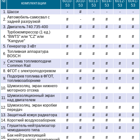
№
6010-
3010-
6013-
6014-
6012-
6041-
комплектации
53
53
53
53
53
53
1.
Шасси
-
#
-
-
-
-
Автомобиль-самосвал с
2.
#
-
#
#
#
#
задней разгрузкой
3.
Двигатель 740.735-400
#
#
#
#
#
#
Турбокомпрессор (1 ед.)
4.
"BWTS" или "CZ" или
#
#
#
#
#
#
"Kangyue"
5.
Генератор 3 кВт
#
#
#
#
#
#
Топливная аппаратура
6.
#
#
#
#
#
#
BOSCH
Система топливоподачи
7.
#
#
#
#
#
#
Common Rail
8.
ФГОТ с электроподогревом
#
#
#
#
#
#
Подогрев топлива в ФГОТ,
9.
#
#
#
#
#
#
топливозаборнике
Шумоизоляц. экран нижнего
10.
#
#
#
#
#
#
моторного отсека
Шумоизоляционный экран
11.
#
#
#
#
#
#
над двигателем
Шумоизоляц. экран коробки
12.
#
#
#
#
#
#
передач
13.
Защитный кожух радиатора
#
#
#
#
#
#
14.
Короткий воздухозаборник
#
#
#
#
#
#
Глушитель-нейтрализатор
15.
#
#
#
#
#
#
чемоданного типа
Бак нейтрализующей
16.
#
#
#
#
#
#
жидкости, насос дозирующий