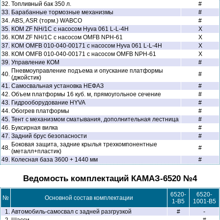
32.
Топливный бак 350 л.
#
33.
Барабанные тормозные механизмы
#
34.
ABS, ASR (торм.) WABCO
#
35.
КОМ ZF NH/1C с насосом Hyva 061 L-L-4H
X
36.
КОМ ZF NH/1C с насосом OMFB NPH-61
X
37.
КОМ OMFB 010-040-00171 с насосом Hyva 061 L-L-4H
X
38.
КОМ OMFB 010-040-00171 с насосом OMFB NPH-61
X
39.
Управление КОМ
#
Пневмоуправление подъема и опускание платформы
40.
#
(джойстик)
41.
Самосвальная установка НЕФАЗ
#
42.
Объем платформы 16 куб. м, прямоугольное сечение
#
43.
Гидрооборудование HYVA
#
44.
Обогрев платформы
#
45.
Тент с механизмом сматывания, дополнительная лестница
#
46.
Буксирная вилка
#
47.
Задний брус безопасности
#
Боковая защита, задние крылья трехкомпонентные
48.
#
(металл+пластик)
49.
Колесная база 3600 + 1440 мм
#
Ведомость комплектаций КАМАЗ-6520 №4
6520-
6520-
№
Основной состав комплектации
1-В5
1001-В5
1.
Автомобиль-самосвал с задней разгрузкой
#
-