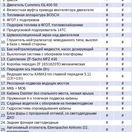
2.
Шасси
-
#
3.
Двигатель Cummins ISL400 50
#
#
4.
Вязкостная муфта привода вентилятора двигателя
#
#
5.
Топливная аппаратура BOSCH
#
#
6.
ФГОТ с подогревом
#
#
7.
Подогрев топлива в ФГОТ, топливозаборнике
#
#
8.
Предпусковой подогреватель 14ТС
#
#
9.
Шумоизоляционный экран над двигателем
#
#
Глушитель-нейтрализатор чемоданного типа, выхлоп
10.
#
#
в базе с левой стороны
11.
Бак нейтрализующей жидкости, насос дозирующий
#
#
12.
Выхлопная система с обогревом платформы
#
#
13.
Сцепление ZF-Sachs MFZ 430
#
#
14.
Коробка передач ZF 16S1820ТО механическая
#
#
15.
Передняя ось Hande (9т)
#
#
Ведущие мосты КАМАЗ п/о главной передачи 5,11
16.
#
#
(13т+13т)
17.
Рессорная подвеска ведущих мостов
#
#
18.
МКБ + МОБ
#
#
19.
Кабина Daimler без спального места, низкая крыша
#
#
20.
Пружинная 4-х точечная подвеска кабины
#
#
21.
Сиденье водителя с обогревом на пневмоподвеске
#
#
22.
Гидросистема опрокидывания кабины
#
#
Блок фары с прозрачной оптикой, со светодиодными
23.
#
#
ДХО
24.
Задние фонари светодиодные
#
#
Автономный отопитель Eberspacher Airtronic D2,
25.
#
#
кондиционер