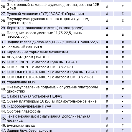
Электронный тахограф, аудиоподготовка, розетки 12В
26.
#
#
и 24В
27.
Рулевой механизм (ГУР) "BOSCH" (Германия)
#
#
Регулируемая рулевая колонка с противоугоном,
28.
#
#
круиз-контроль
29.
Держатель запасного колеса (на платформе)
#
-
Передние колеса дисковые 11,75-22,5, шины
30.
#
#
385/65R22,5
31.
Задние колеса дисковые 9,00-22,5, шины 315/80R22,5
#
#
32.
Топливный бак 350 л.
#
#
33.
Барабанные тормозные механизмы
#
#
34.
ABS, ASR (торм.) WABCO
#
#
35.
КОМ ZF NH/1C с насосом Hyva 061 L-L-4H
X
X
36.
КОМ ZF NH/1C с насосом OMFB NPH-61
X
X
37.
КОМ OMFB 010-040-00171 с насосом Hyva 061 L-L-4H
X
X
38.
КОМ OMFB 010-040-00171 с насосом OMFB NPH-61
X
X
39.
Управление КОМ
#
#
Пневмоуправление подъема и опускание платформы
40.
#
#
(джойстик)
41.
Самосвальная установка НЕФАЗ
#
-
42.
Объем платформы 16 куб. м, прямоугольное сечение
#
-
43.
Гидрооборудование HYVA
#
-
44.
Обогрев платформы
#
-
Тент с механизмом сматывания, дополнительная
45.
#
-
лестница
46.
Буксирная вилка
#
#
47.
Задний брус безопасности
#
#