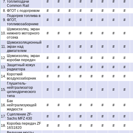
7.
топлиподачи
#
#
#
#
#
#
#
#
Common Rail
8.
ФГОТ с подогревом
#
#
#
#
#
#
#
#
Подогрев топлива в
9.
ФГОТ,
#
#
#
#
#
#
#
#
топливозаборнике
Шумоизоляц. экран
10.
нижнего моторного
#
#
#
#
#
#
#
#
отсека
Шумоизоляционный
11.
экран над
#
#
#
#
#
#
#
#
двигателем
Шумоизоляц. экран
12.
#
#
#
#
#
#
#
#
коробки передач
Защитный кожух
13.
#
#
#
#
#
#
#
#
радиатора
Короткий
14.
#
#
#
#
#
#
#
#
воздухозаборник
Глушитель-
нейтрализатор
15.
#
#
#
#
#
#
#
#
цилиндрического
типа
Бак
16.
нейтрализующей
#
#
#
#
#
#
#
#
жидкости
Сцепление ZF-
17.
#
#
#
#
#
#
#
#
Sachs MFZ 430
Коробка передач ZF
18.
#
#
#
#
#
#
#
#
16S1820
Ведущие мосты