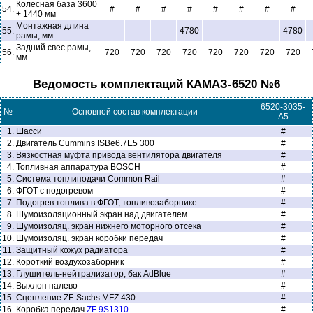
Колесная база 3600
54.
#
#
#
#
#
#
#
#
+ 1440 мм
Монтажная длина
55.
-
-
-
4780
-
-
-
4780
рамы, мм
Задний свес рамы,
56.
720
720
720
720
720
720
720
720
мм
Ведомость комплектаций КАМАЗ-6520 №6
6520-3035-
№
Основной состав комплектации
A5
1.
Шасси
#
2.
Двигатель Cummins ISBe6.7Е5 300
#
3.
Вязкостная муфта привода вентилятора двигателя
#
4.
Топливная аппаратура BOSCH
#
5.
Система топлиподачи Common Rail
#
6.
ФГОТ с подогревом
#
7.
Подогрев топлива в ФГОТ, топливозаборнике
#
8.
Шумоизоляционный экран над двигателем
#
9.
Шумоизоляц. экран нижнего моторного отсека
#
10.
Шумоизоляц. экран коробки передач
#
11.
Защитный кожух радиатора
#
12.
Короткий воздухозаборник
#
13.
Глушитель-нейтрализатор, бак AdBlue
#
14.
Выхлоп налево
#
15.
Сцепление ZF-Sachs MFZ 430
#
16.
Коробка передач
ZF 9S1310
#